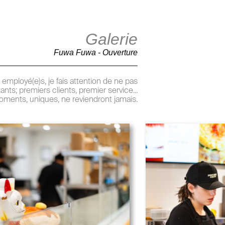
Galerie
Fuwa Fuwa - Ouverture
employé(e)s, je fais attention de ne pas
s; premiers clients, premier service...
ments, uniques, ne reviendront jamais.