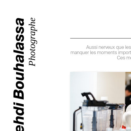
Mehdi Bouhalassa
Photographe
Aussi nerveux que les 
manquer les moments important
Ces mo